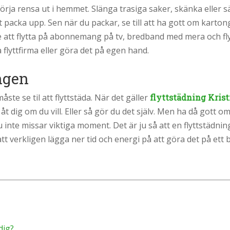
örja rensa ut i hemmet. Slänga trasiga saker, skänka eller säl
t packa upp. Sen när du packar, se till att ha gott om kartonge
te att flytta på abonnemang på tv, bredband med mera och fl
flyttfirma eller göra det på egen hand.
ngen
måste se til att flyttstäda. När det gäller
flyttstädning Kris
 åt dig om du vill. Eller så gör du det själv. Men ha då gott o
 du inte missar viktiga moment. Det är ju så att en flyttstäd
att verkligen lägga ner tid och energi på att göra det på ett b
dig?