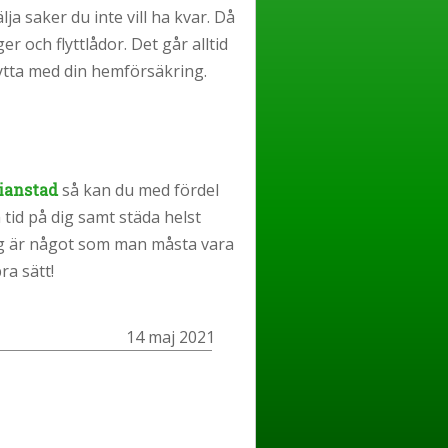
ja saker du inte vill ha kvar. Då
r och flyttlådor. Det går alltid
ytta med din hemförsäkring.
tianstad
så kan du med fördel
m tid på dig samt städa helst
ning är något som man måsta vara
ra sätt!
14 maj 2021