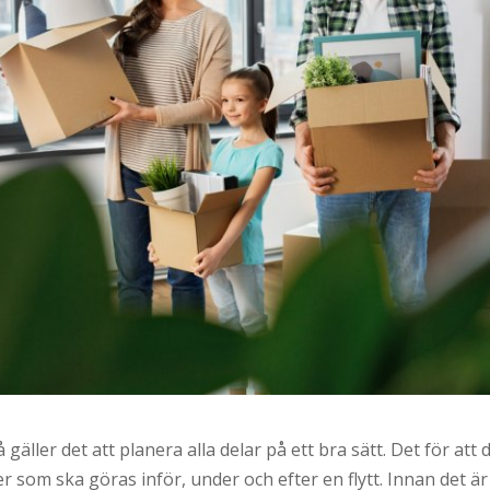
å gäller det att planera alla delar på ett bra sätt. Det för at
ker som ska göras inför, under och efter en flytt. Innan det ä