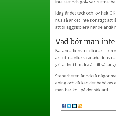
inte tätt och golv var ruttna: b
Idag är det tack och lov helt O
hus så är det inte konstigt att
att tilläggsisolera när de ändå 
Vad bör man inte
Bärande konstruktioner, som en 
är ruttna eller skadade finns d
göra det i hundra år till så läng
Stenarbeten är också något man 
aning och då kan det behövas en
man har koll på det såklart!