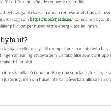
ara för att folk inte vågade renovera ordentligt!
K att byta ut gamla saker när man renoverar ett hus och även 
 låta företag som
https://mockfjards.se/
komma och byta ut a
håller på vilket ger huset bättre energiklass än innan.
 byta ut?
takbjälke eller en syll till exempel, bör man inte byta bara 
et ingen anledning att byta dem. En takbjälke som burit upp
e taket håller tätt!
inte ska pilla på i onödan. En grund som lades för länge se
 justering, men om huset inte har påverkats alls så kan man