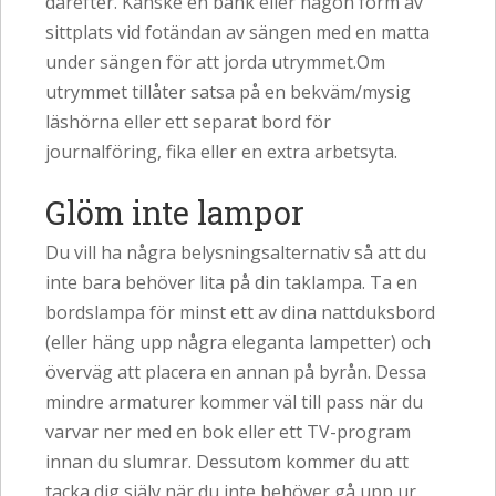
därefter. Kanske en bänk eller någon form av
sittplats vid fotändan av sängen med en matta
under sängen för att jorda utrymmet.Om
utrymmet tillåter satsa på en bekväm/mysig
läshörna eller ett separat bord för
journalföring, fika eller en extra arbetsyta.
Glöm inte lampor
Du vill ha några belysningsalternativ så att du
inte bara behöver lita på din taklampa. Ta en
bordslampa för minst ett av dina nattduksbord
(eller häng upp några eleganta lampetter) och
överväg att placera en annan på byrån. Dessa
mindre armaturer kommer väl till pass när du
varvar ner med en bok eller ett TV-program
innan du slumrar. Dessutom kommer du att
tacka dig själv när du inte behöver gå upp ur