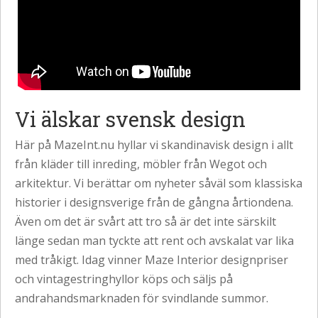
Vi älskar svensk design
Här på MazeInt.nu hyllar vi skandinavisk design i allt
från kläder till inreding, möbler från
Wegot
och
arkitektur. Vi berättar om nyheter såväl som klassiska
historier i designsverige från de gångna årtiondena.
Även om det är svårt att tro så är det inte särskilt
länge sedan man tyckte att rent och avskalat var lika
med tråkigt. Idag vinner Maze Interior designpriser
och vintagestringhyllor köps och säljs på
andrahandsmarknaden för svindlande summor.