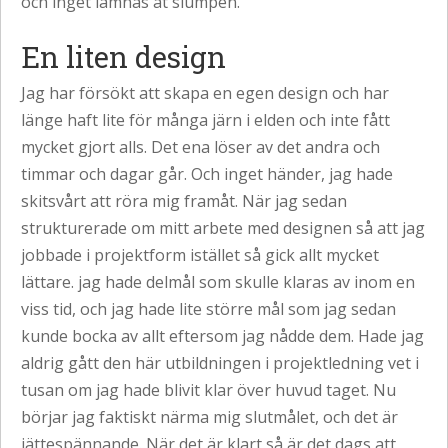
och inget lämnas åt slumpen.
En liten design
Jag har försökt att skapa en egen design och har
länge haft lite för många järn i elden och inte fått
mycket gjort alls. Det ena löser av det andra och
timmar och dagar går. Och inget händer, jag hade
skitsvårt att röra mig framåt. När jag sedan
strukturerade om mitt arbete med designen så att jag
jobbade i projektform istället så gick allt mycket
lättare. jag hade delmål som skulle klaras av inom en
viss tid, och jag hade lite större mål som jag sedan
kunde bocka av allt eftersom jag nådde dem. Hade jag
aldrig gått den här utbildningen i projektledning vet i
tusan om jag hade blivit klar över huvud taget. Nu
börjar jag faktiskt närma mig slutmålet, och det är
jättespännande. När det är klart så är det dags att